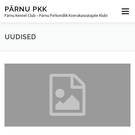
Skip
PÄRNU PKK
to
Menu
content
Pärnu Kennel Club – Pärnu Piirkondlik Koerakasvatajate Klubi
NÄITUSED
DOG SHOW
UUDISED
UUDISED
KOOLITUS
PÄRNU PKK
KONTAKT
U
u
d
i
s
e