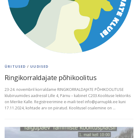
ÜRITUSED
/
UUDISED
Ringikorraldajate põhikoolitus
23-24. novembril korraldame RINGIKORRALDAJATE PÕHIKOOLITUSE
klubiruumides aadressil Lille 4, Pärnu – kabinet C203.Koolituse lektoriks
on Merike Kalle. Registreerimine e-maili teel info@parnupkk.ee kuni
17.11.2024, kohtade arv on piiratud. Koolitusel osalemine on …