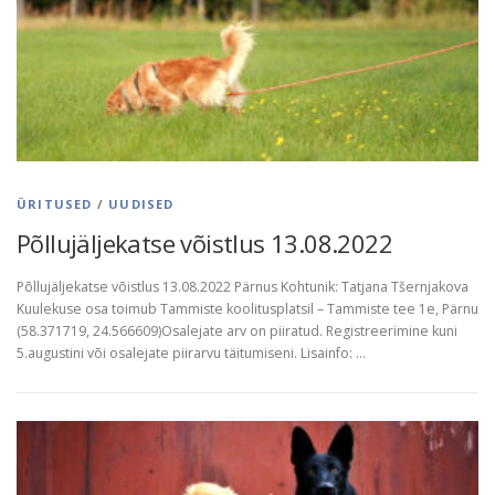
ÜRITUSED
/
UUDISED
Põllujäljekatse võistlus 13.08.2022
Põllujäljekatse võistlus 13.08.2022 Pärnus Kohtunik: Tatjana Tšernjakova
Kuulekuse osa toimub Tammiste koolitusplatsil – Tammiste tee 1e, Pärnu
(58.371719, 24.566609)Osalejate arv on piiratud. Registreerimine kuni
5.augustini või osalejate piirarvu täitumiseni. Lisainfo: …