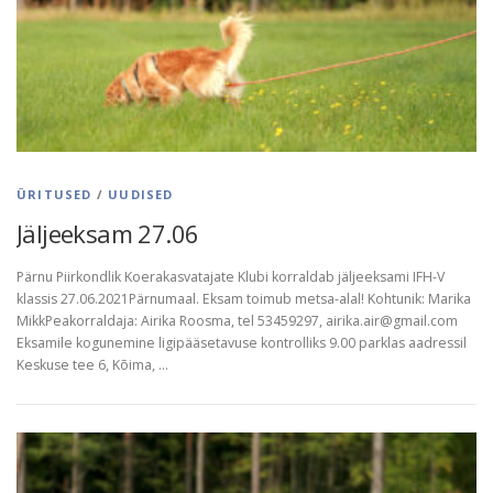
ÜRITUSED
/
UUDISED
Jäljeeksam 27.06
Pärnu Piirkondlik Koerakasvatajate Klubi korraldab jäljeeksami IFH-V
klassis 27.06.2021Pärnumaal. Eksam toimub metsa-alal! Kohtunik: Marika
MikkPeakorraldaja: Airika Roosma, tel 53459297, airika.air@gmail.com
Eksamile kogunemine ligipääsetavuse kontrolliks 9.00 parklas aadressil
Keskuse tee 6, Kõima, …