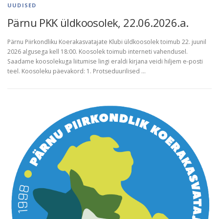
d
UUDISED
Pärnu PKK üldkoosolek, 22.06.2026.a.
Pärnu Piirkondliku Koerakasvatajate Klubi üldkoosolek toimub 22. juunil
2026 algusega kell 18:00. Koosolek toimub interneti vahendusel.
Saadame koosolekuga liitumise lingi eraldi kirjana veidi hiljem e-posti
teel. Koosoleku päevakord: 1. Protseduurilised …