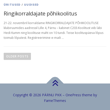
ÜRITUSED
/
UUDISED
Ringikorraldajate põhikoolitus
21-22. novembril korraldame RINGIKORRALDAJATE PÕHIKOOLITUSE
klubiruumides aadressil Lille 4, Pärnu – kabinet C203.Koolitust viib läbi
Hedi Kumm ning koolituse maht on 10 tundi. Teise koolituspäeva lõpus
toimub lõputest. Registreerimine e-maili …
P
o
OLDER POSTS
s
t
s
n
a
v
Copyright © 2026 PÄRNU PKK
–
OnePress
theme by
i
FameThemes
g