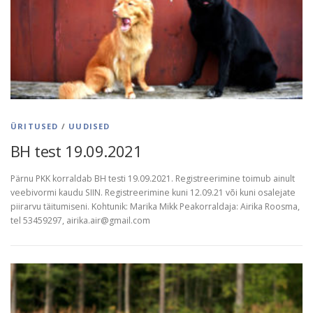
ÜRITUSED
/
UUDISED
BH test 19.09.2021
Pärnu PKK korraldab BH testi 19.09.2021. Registreerimine toimub ainult
veebivormi kaudu SIIN. Registreerimine kuni 12.09.21 või kuni osalejate
piirarvu täitumiseni. Kohtunik: Marika Mikk Peakorraldaja: Airika Roosma,
tel 53459297, airika.air@gmail.com