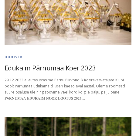
UUDISED
Edukaim Pärnumaa Koer 2023
29.12.2023.a. autasustasime Pärnu Piirkondlik Koerakasvatajate Klubi
poolt Pärnumaa Edukamaid Koeri käesoleval aastal. Oleme rõõmsad
suure osaluse üle ning soovime veel kord kõigile palju, palju õnne!
𝐏Ä𝐑𝐍𝐔𝐌𝐀𝐀 𝐄𝐃𝐔𝐊𝐀𝐈𝐌 𝐍𝐎𝐎𝐑 𝐋𝐎𝐎𝐓𝐔𝐒 𝟐𝟎𝟐𝟑 …