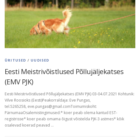
ÜRITUSED
/
UUDISED
Eesti Meistrivõistlused Põllujäljekatses
(EMV PJK)
Eesti Meistrivõistlused Põllujäljekatses (EMV PJK) 03-04.07.2021 Kohtunik:
Vilve Roosioks (Eesti)Peakorraldaja: Eve Pungas,
tel.5265258, eve.pungas@gmail.comToimumiskoht:
PärnumaaOsalemistingimused:* koer peab olema kantud EST-
registrisse* koer peab omama õigust võistelda PJK-3 astmes* kõik
osalevad koerad peavad …